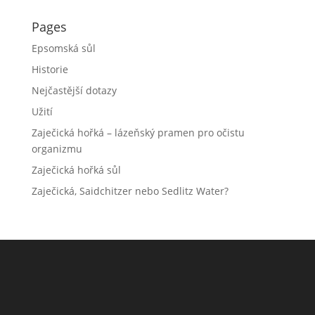
Pages
Epsomská sůl
Historie
Nejčastější dotazy
Užití
Zaječická hořká – lázeňský pramen pro očistu
organizmu
Zaječická hořká sůl
Zaječická, Saidchitzer nebo Sedlitz Water?