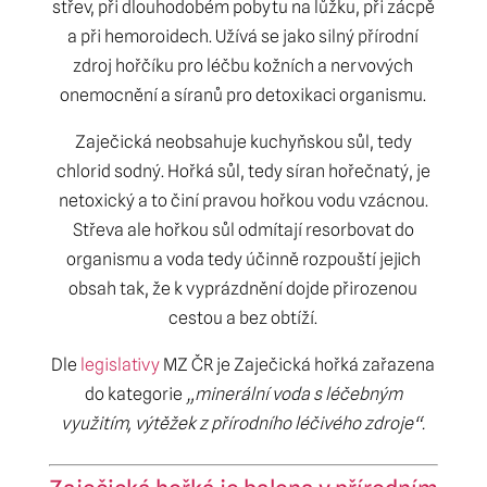
střev, při dlouhodobém pobytu na lůžku, při zácpě
a při hemoroidech. Užívá se jako silný přírodní
zdroj hořčíku pro léčbu kožních a nervových
onemocnění a síranů pro detoxikaci organismu.
Zaječická neobsahuje kuchyňskou sůl, tedy
chlorid sodný. Hořká sůl, tedy síran hořečnatý, je
netoxický a to činí pravou hořkou vodu vzácnou.
Střeva ale hořkou sůl odmítají resorbovat do
organismu a voda tedy účinně rozpouští jejich
obsah tak, že k vyprázdnění dojde přirozenou
cestou a bez obtíží.
Dle
legislativy
MZ ČR je
Zaječická hořká
zařazena
do kategorie
„minerální voda s léčebným
využitím, výtěžek z přírodního léčivého zdroje“.