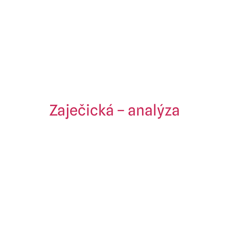
Zaječická – analýza
Kationty
mg/l
Anionty
mg/l
+
–
Na
1 820
Cl
263
25
2+
2-
Fe
0,02
SO
4
000
5
2
2+
–