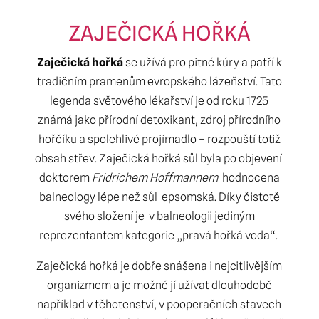
ZAJEČICKÁ HOŘKÁ
Zaječická hořká
se užívá pro pitné kúry a patří k
tradičním pramenům evropského lázeňství. Tato
legenda světového lékařství je od roku 1725
známá jako přírodní detoxikant, zdroj přírodního
hořčíku a spolehlivé projímadlo – rozpouští totiž
obsah střev. Zaječická hořká sůl byla po objevení
doktorem
Fridrichem Hoffmannem
hodnocena
balneology lépe než sůl epsomská. Díky čistotě
svého složení je v balneologii jediným
reprezentantem kategorie „pravá hořká voda“.
Zaječická hořká
je dobře snášena i nejcitlivějším
organizmem a je možné jí užívat dlouhodobě
například v těhotenství, v pooperačních stavech