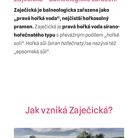
Zaječická je balneologicka zařazena jako
„pravá hořká voda“, nejčistší hořkosolný
pramen.
Zaječická je
pravá hořká voda sírano-
hořečnatého typu
s převážným podílem „hořké
soli“. Hořká sůl
(síran hořečnatý)
se nazývá též
„epsomská sůl“.
Jak vzniká Zaječická?