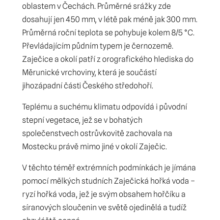
oblastem v Čechách. Průměrné srážky zde
dosahují jen 450 mm, v létě pak méně jak 300 mm.
Průměrná roční teplota se pohybuje kolem 8/5 °C.
Převládajícím půdním typem je černozemě.
Zaječice a okolí patří z orografického hlediska do
Měrunické vrchoviny, která je součástí
jihozápadní části Českého středohoří.
Teplému a suchému klimatu odpovídá i původní
stepní vegetace, jež se v bohatých
společenstvech ostrůvkovitě zachovala na
Mostecku právě mimo jiné v okolí Zaječic.
V těchto téměř extrémních podmínkách je jímána
pomocí mělkých studních Zaječická hořká voda –
ryzí hořká voda, jež je svým obsahem hořčíku a
síranových sloučenin ve světě ojedinělá a tudíž