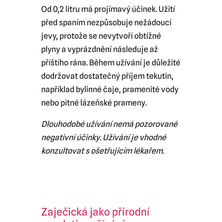
Od 0,2 litru má projímavý účinek. Užití
před spaním nezpůsobuje nežádoucí
jevy, protože se nevytvoří obtížné
plyny a vyprázdnění následuje až
příštího rána. Během užívání je důležité
dodržovat dostatečný příjem tekutin,
například bylinné čaje, pramenité vody
nebo pitné lázeňské prameny.
Dlouhodobé užívání nemá pozorované
negativní účinky. Užívání je vhodné
konzultovat s ošetřujícím lékařem.
Zaječická jako přírodní