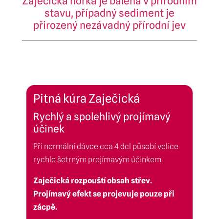
Zaječická hořká
je balena v přírodním
stavu, případný sediment je
přirozený nezávadný přírodní jev
Pitná kúra Zaječická
Rychlý a spolehlivý projímavý
účinek
Při normální dávce cca 4 dcl působí velice
rychle šetrným projímavým účinkem.
Zaječická rozpouští obsah střev.
Projímavý efekt se projevuje pouze při
zácpě.