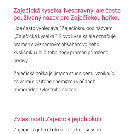
Zaječická kyselka. Nesprávný, ale často
používaný název pro Zaječickou hořkou
Lidé často vyhledávají Zaječickou pod názvem
„Zaječická kyselka“. Slovo kyselka ale označuje
pramen s významným obsahem volného
kysličníku uhličitého, tedy pramen přirozeně
perlivý.
Zaječická hořká je jímaná studnicemi, vznikající
za velmi složitého chemizmu v půdách
mimořádně zvláštního složení.
Zvláštnosti Zaječic a jejich okolí
Zaječice a jeho okolí náležejí k nejsušším