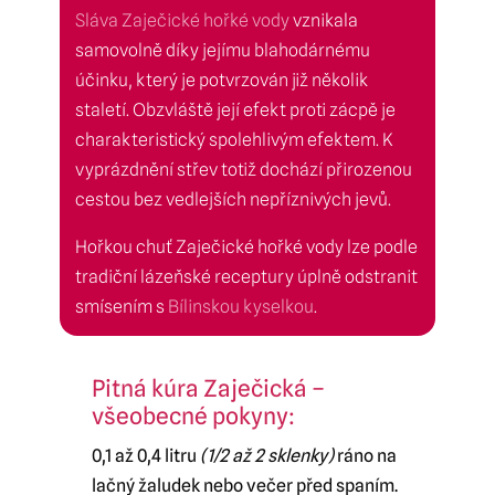
Sláva Zaječické hořké vody
vznikala
samovolně díky jejímu blahodárnému
účinku, který je potvrzován již několik
staletí. Obzvláště její efekt proti zácpě je
charakteristický spolehlivým efektem. K
vyprázdnění střev totiž dochází přirozenou
cestou bez vedlejších nepříznivých jevů.
Hořkou chuť Zaječické hořké vody lze podle
tradiční lázeňské receptury úplně odstranit
smísením s
Bílinskou kyselkou
.
Pitná kúra Zaječická –
všeobecné pokyny:
0,1 až 0,4 litru
(1/2 až 2 sklenky)
ráno na
lačný žaludek nebo večer před spaním.