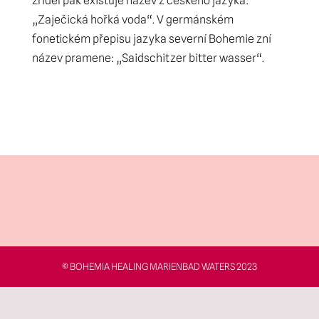
zřídel pak existuje název z českého jazyka:
„Zaječická hořká voda“. V germánském
fonetickém přepisu jazyka severní Bohemie zní
název pramene: „Saidschitzer bitter wasser“.
© BOHEMIA HEALING MARIENBAD WATERS 2023