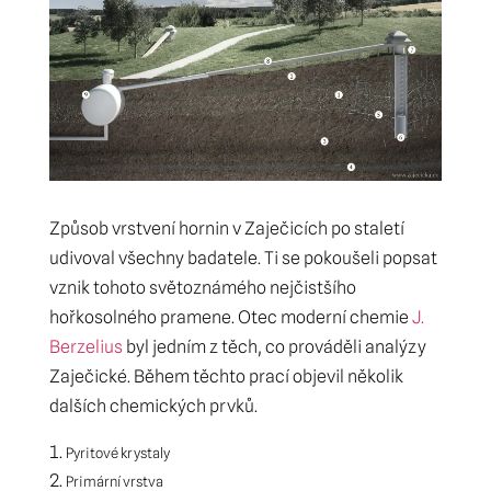
Způsob vrstvení hornin v Zaječicích po staletí
udivoval všechny badatele. Ti se pokoušeli popsat
vznik tohoto světoznámého nejčistšího
hořkosolného pramene. Otec moderní chemie
J.
Berzelius
byl jedním z těch, co prováděli analýzy
Zaječické. Během těchto prací objevil několik
dalších chemických prvků.
Pyritové krystaly
Primární vrstva