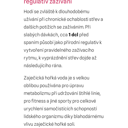
regulativ zažívání
Hodí se zvláště k dlouhodobému
užívání při chronické ochablosti střev a
dalších potížích se zažíváním. Při
slabých dávkách, cca
1 dcl
před
spaním působí jako přírodní regulativ k
vytvoření pravidelného zažívacího
rytmu, k vyprázdnění střev dojde až
následujícího rána.
Zaječická hořká voda je s velkou
oblibou používána pro úpravu
metabolizmu při udržování štíhlé linie,
pro fitness a jiné sporty pro celkové
urychlení samočistících schopností
lidského organizmu díky blahodárnému
vlivu zaječické hořké soli.