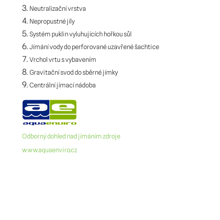
Neutralizační vrstva
Nepropustné jíly
Systém puklin vyluhujících hořkou sůl
Jímání vody do perforované uzavřené šachtice
Vrchol vrtu s vybavením
Gravitační svod do sběrné jímky
Centrální jímací nádoba
Odborný dohled nad jímáním zdroje
www.aquaenviro.cz