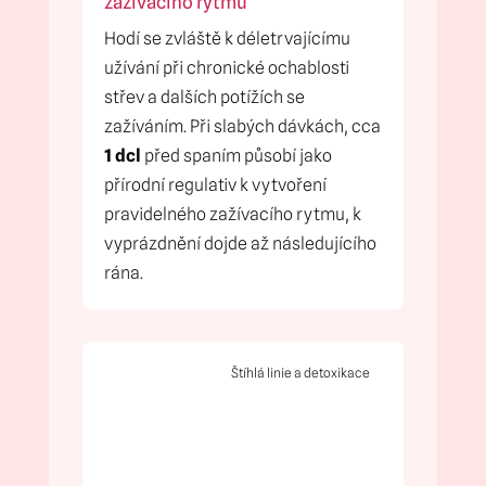
zažívacího rytmu
Hodí se zvláště k déletrvajícímu
užívání při chronické ochablosti
střev a dalších potížích se
zažíváním. Při slabých dávkách, cca
1 dcl
před spaním působí jako
přírodní regulativ k vytvoření
pravidelného zažívacího rytmu, k
vyprázdnění dojde až následujícího
rána.
Štíhlá linie a detoxikace