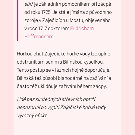
sůl)
je základním pomocníkem při zácpě
od roku 1725. Je stále jímána z původního
zdroje v Zaječicích u Mostu, objeveného
v roce 1717 doktorem
Fridrichem
Hoffmannem
.
Hořkou chuť Zaječické hořké vody lze úplně
odstranit smísením s Bílinskou kyselkou.
Tento postup se v lázních hojně doporučuje.
Bílinská též působí blahodárně na zažívání a
často též uklidňuje zažívání během zácpy.
Lidé bez skutečných střevních obtíží
nepozorují po vypití Zaječické hořké vody
výrazný efekt.