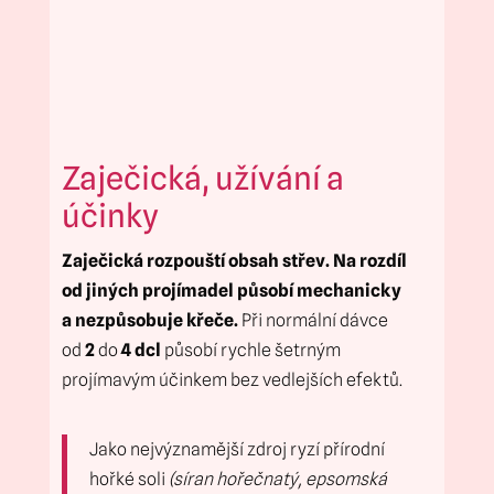
Zaječická, užívání a
účinky
Zaječická rozpouští obsah střev. Na rozdíl
od jiných projímadel působí mechanicky
a nezpůsobuje křeče.
Při normální dávce
od
2
do
4 dcl
působí rychle šetrným
projímavým účinkem bez vedlejších efektů.
Jako nejvýznamější zdroj ryzí přírodní
hořké soli
(síran hořečnatý, epsomská