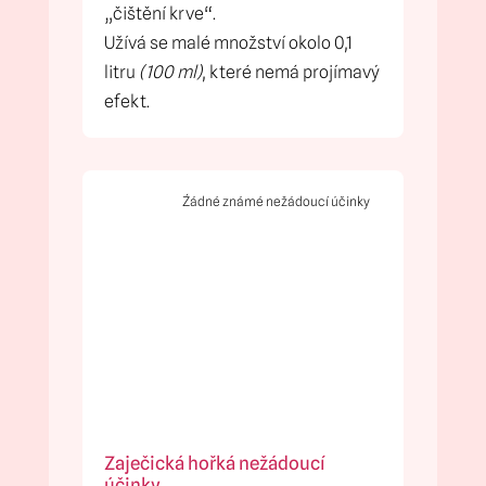
„čištění krve“.
Užívá se malé množství okolo 0,1
litru
(100 ml)
, které nemá projímavý
efekt.
Źádné známé nežádoucí účinky
Zaječická hořká nežádoucí
účinky