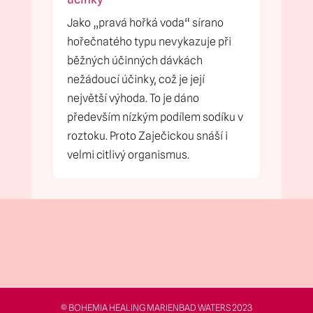
Jako „pravá hořká voda“ sírano
hořečnatého typu nevykazuje při
běžných účinných dávkách
nežádoucí účinky, což je její
největší výhoda. To je dáno
především nízkým podílem sodíku v
roztoku. Proto Zaječickou snáší i
velmi citlivý organismus.
© BOHEMIA HEALING MARIENBAD WATERS 2023