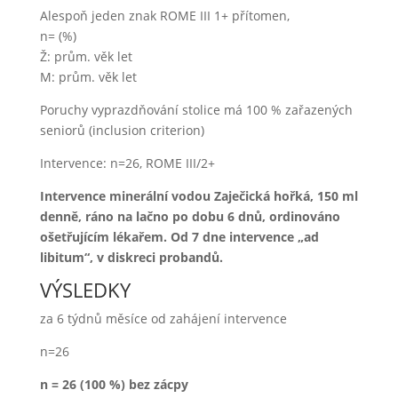
Alespoň jeden znak ROME III 1+ přítomen,
n= (%)
Ž: prům. věk let
M: prům. věk let
Poruchy vyprazdňování stolice má 100 % zařazených
seniorů (inclusion criterion)
Intervence: n=26, ROME III/2+
Intervence minerální vodou Zaječická hořká, 150 ml
denně, ráno na lačno po dobu 6 dnů, ordinováno
ošetřujícím lékařem. Od 7 dne intervence „ad
libitum“, v diskreci probandů.
VÝSLEDKY
za 6 týdnů měsíce od zahájení intervence
n=26
n = 26 (100 %) bez zácpy