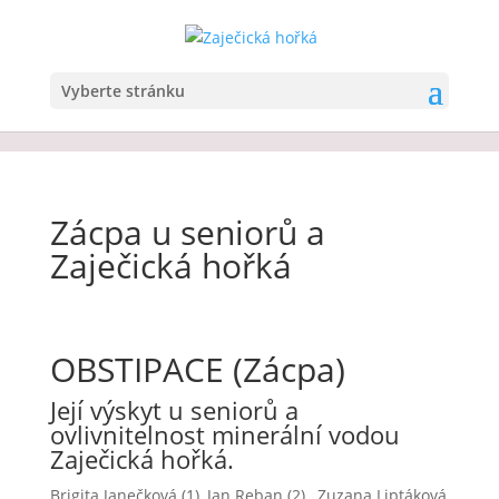
Vyberte stránku
Zácpa u seniorů a
Zaječická hořká
OBSTIPACE (Zácpa)
Její výskyt u seniorů a
ovlivnitelnost minerální vodou
Zaječická hořká.
Brigita Janečková (1), Jan Reban (2) , Zuzana Liptáková