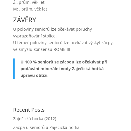
Ž:, prům. věk let
M: , prům. věk let
ZÁVĚRY
U poloviny seniorů lze očekávat poruchy
vyprazdňování stolice.
U téměř poloviny seniorů lze očekávat výskyt zácpy,
ve smyslu konsensu ROME III
U 100 % seniorů se zácpou lze očekávat při
podávání minerální vody Zaječická hořká
úpravu obtíží.
Recent Posts
Zaječická hořká (2012)
Zácpa u seniorů a Zaječická hořká