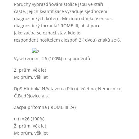
Poruchy vyprazdňování stolice jsou ve stáří
časté. Jejich kvantifikace vyžaduje sjednocení
diagnostických kriterií. Mezinárodní konsensus:
diagnostický formulář ROME III, obstipace.
Jako zácpa se označí stav, kde je
respondent nositelem alespoň 2 ( dvou) znaků ze 6.
Vyšetřeno n= 26 (100%) respondentů.
Ž: prům. věk let
M: prům. věk let
DpS Hluboká N/Vltavou a Plicní léčebna, Nemocnice
Č.Budějovice a.s.
Zácpa přítomna ( ROME III 2+)
u n =26 (100%).
Ž: prům. věk let
M: prům. věk let