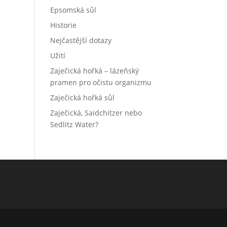
Epsomská sůl
Historie
Nejčastější dotazy
Užití
Zaječická hořká – lázeňský
pramen pro očistu organizmu
Zaječická hořká sůl
Zaječická, Saidchitzer nebo
Sedlitz Water?