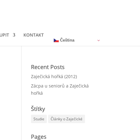
UPIT
KONTAKT
Čeština‎
Recent Posts
Zaječická hořká (2012)
Zácpa u seniorů a Zaječická
hořká
Štítky
Studie
Články o Zaječické
Pages