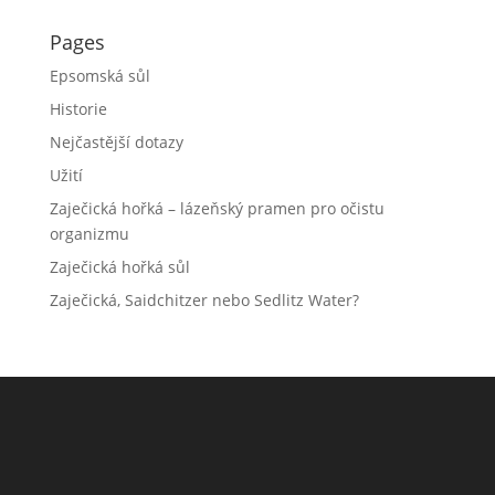
Pages
Epsomská sůl
Historie
Nejčastější dotazy
Užití
Zaječická hořká – lázeňský pramen pro očistu
organizmu
Zaječická hořká sůl
Zaječická, Saidchitzer nebo Sedlitz Water?