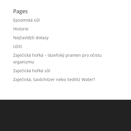
Pages
Epsomská sůl
Historie
Nejčastější dotazy
Užití
Zaječická hořká – lázeňský pramen pro očistu
organizmu
Zaječická hořká sůl
Zaječická, Saidchitzer nebo Sedlitz Water?