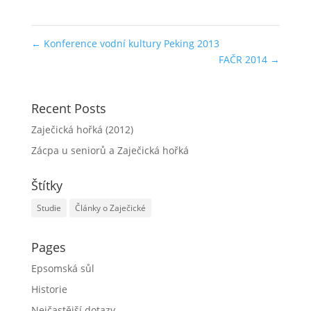
←
Konference vodní kultury Peking 2013
FAČR 2014
→
Recent Posts
Zaječická hořká (2012)
Zácpa u seniorů a Zaječická hořká
Štítky
Studie
Články o Zaječické
Pages
Epsomská sůl
Historie
Nejčastější dotazy