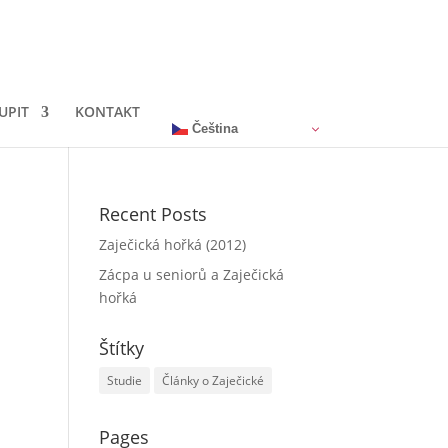
UPIT
KONTAKT
Čeština‎
Recent Posts
Zaječická hořká (2012)
Zácpa u seniorů a Zaječická
hořká
Štítky
Studie
Články o Zaječické
Pages