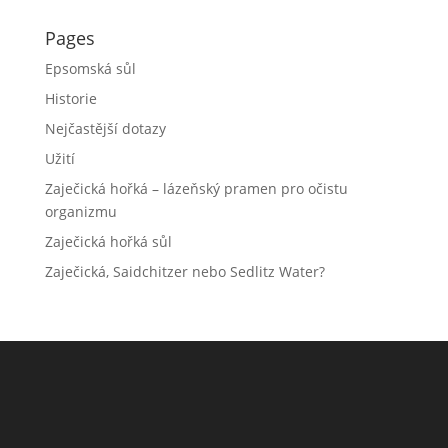
Pages
Epsomská sůl
Historie
Nejčastější dotazy
Užití
Zaječická hořká – lázeňský pramen pro očistu
organizmu
Zaječická hořká sůl
Zaječická, Saidchitzer nebo Sedlitz Water?